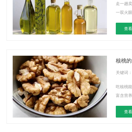
走一趟
一双火眼
查看
核桃的
关键词
吃核桃能
富含营养
查看