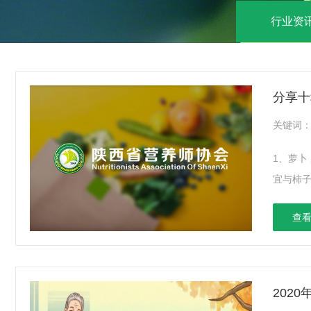
行业资
分享十
关键词
1、萝卜
宜与柿子
查看
202