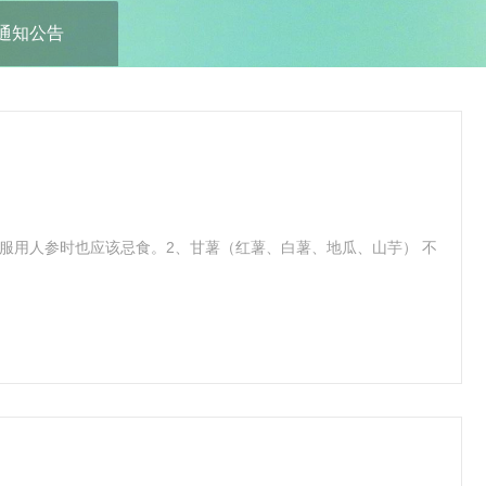
通知公告
服用人参时也应该忌食。2、甘薯（红薯、白薯、地瓜、山芋） 不